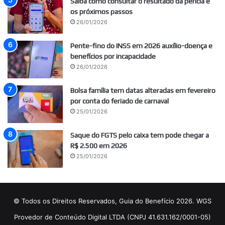
Saiba como consultar o resultado da perícia e
os próximos passos
26/01/2026
Pente-fino do INSS em 2026 auxílio-doença e
benefícios por incapacidade
26/01/2026
Bolsa família tem datas alteradas em fevereiro
por conta do feriado de carnaval
25/01/2026
Saque do FGTS pelo caixa tem pode chegar a
R$ 2.500 em 2026
25/01/2026
© Todos os Direitos Reservados, Guia do Benefício 2026. WGS
Provedor de Conteúdo Digital LTDA (CNPJ 41.631.162/0001-05)