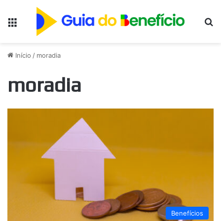
Menu
Pr
Início
/
moradia
moradia
Benefícios