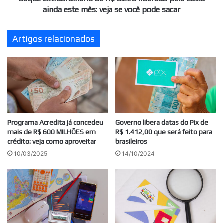
mês:
ainda este mês: veja se você pode sacar
veja
se
Artigos relacionados
você
pode
sacar
Programa Acredita já concedeu
Governo libera datas do Pix de
mais de R$ 600 MILHÕES em
R$ 1.412,00 que será feito para
crédito: veja como aproveitar
brasileiros
10/03/2025
14/10/2024