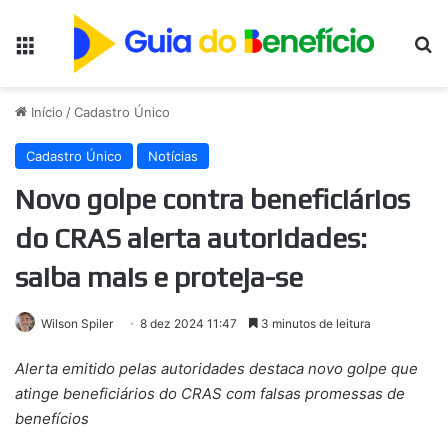
Menu
Pr
Início
/
Cadastro Único
Cadastro Único
Notícias
Novo golpe contra beneficiários
do CRAS alerta autoridades:
saiba mais e proteja-se
Wilson Spiler
8 dez 2024 11:47
3 minutos de leitura
Alerta emitido pelas autoridades destaca novo golpe que
atinge beneficiários do CRAS com falsas promessas de
benefícios