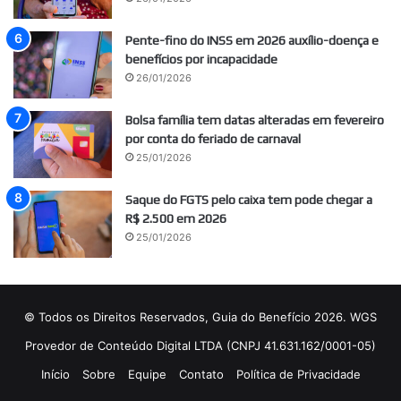
Pente-fino do INSS em 2026 auxílio-doença e
benefícios por incapacidade
26/01/2026
Bolsa família tem datas alteradas em fevereiro
por conta do feriado de carnaval
25/01/2026
Saque do FGTS pelo caixa tem pode chegar a
R$ 2.500 em 2026
25/01/2026
© Todos os Direitos Reservados, Guia do Benefício 2026. WGS
Provedor de Conteúdo Digital LTDA (CNPJ 41.631.162/0001-05)
Início
Sobre
Equipe
Contato
Política de Privacidade