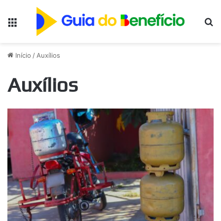
Menu
Pr
Início
/
Auxílios
Auxílios