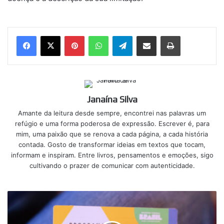
Pinterest
WhatsApp
Telegram
Compartilhar via e-mail
Imprimir
Janaína Silva
Amante da leitura desde sempre, encontrei nas palavras um
refúgio e uma forma poderosa de expressão. Escrever é, para
mim, uma paixão que se renova a cada página, a cada história
contada. Gosto de transformar ideias em textos que tocam,
informam e inspiram. Entre livros, pensamentos e emoções, sigo
cultivando o prazer de comunicar com autenticidade.
Bolsa
família
tem