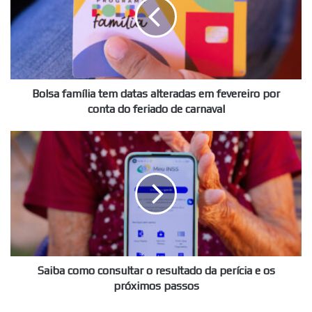
datas
alteradas
em
fevereiro
por
conta
do
Bolsa família tem datas alteradas em fevereiro por
feriado
conta do feriado de carnaval
de
carnaval
Saiba
como
consultar
o
resultado
da
perícia
e
os
próximos
Saiba como consultar o resultado da perícia e os
passos
próximos passos