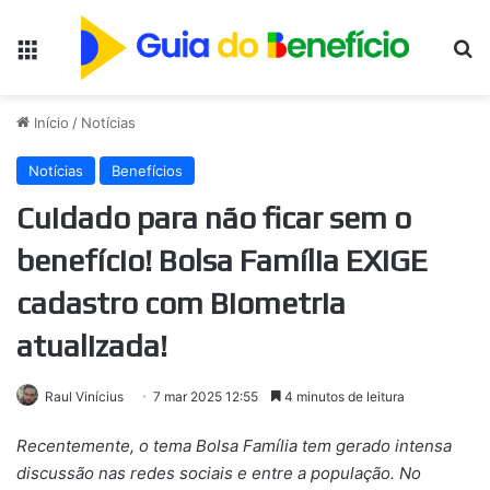
Menu
Pr
Início
/
Notícias
Notícias
Benefícios
Cuidado para não ficar sem o
benefício! Bolsa Família EXIGE
cadastro com Biometria
atualizada!
Raul Vinícius
7 mar 2025 12:55
4 minutos de leitura
Recentemente, o tema Bolsa Família tem gerado intensa
discussão nas redes sociais e entre a população. No