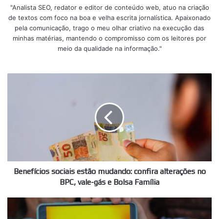
"Analista SEO, redator e editor de conteúdo web, atuo na criação
de textos com foco na boa e velha escrita jornalística. Apaixonado
pela comunicação, trago o meu olhar criativo na execução das
minhas matérias, mantendo o compromisso com os leitores por
meio da qualidade na informação."
Benefícios
sociais
estão
mudando:
confira
alterações
no
BPC,
vale-
gás
Benefícios sociais estão mudando: confira alterações no
e
BPC, vale-gás e Bolsa Família
Bolsa
Família
Próximo
feriado