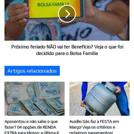
NÃO
vai
ter
Benefício?
Veja
o
que
foi
Próximo feriado NÃO vai ter Benefício? Veja o que foi
decidido
decidido para o Bolsa Família
para
o
Artigos relacionados
Bolsa
Família
Aposentou e não sabe o que
Auxílio Gás faz a FESTA em
fazer? 04 opções de RENDA
Março! Veja os critérios e
EXTRA para idosos; a última é
próximos pagamentos!