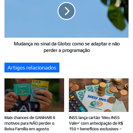
da
Globo:
como
se
adaptar
e
não
Mudança no sinal da Globo: como se adaptar e não
perder
perder a programação
a
programação
Artigos relacionados
Mais chances de GANHAR! 6
INSS lança cartão ‘Meu INSS
motivos para NÃO perder o
Vale+’ com antecipação de R$
Bolsa Família em agosto
150 + benefícios exclusivos –