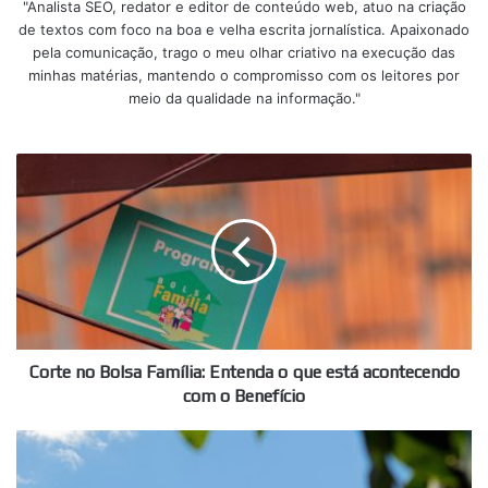
"Analista SEO, redator e editor de conteúdo web, atuo na criação
de textos com foco na boa e velha escrita jornalística. Apaixonado
pela comunicação, trago o meu olhar criativo na execução das
minhas matérias, mantendo o compromisso com os leitores por
meio da qualidade na informação."
Corte
no
Bolsa
Família:
Entenda
o
que
está
acontecendo
com
Corte no Bolsa Família: Entenda o que está acontecendo
o
com o Benefício
Benefício
Mudança
no
sinal