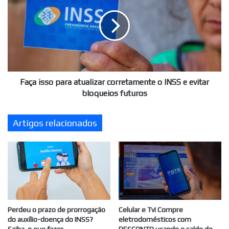
para
atualizar
corretamente
o
INSS
e
evitar
bloqueios
Faça isso para atualizar corretamente o INSS e evitar
futuros
bloqueios futuros
Artigos relacionados
Perdeu o prazo de prorrogação
Celular e Tv! Compre
do auxílio-doença do INSS?
eletrodomésticos com
Saiba o que fazer
DESCONTO usando o saldo do