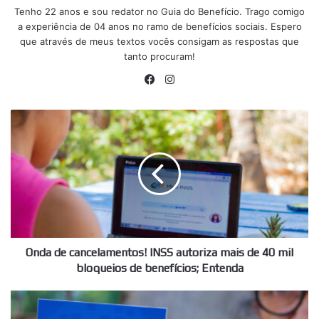
Tenho 22 anos e sou redator no Guia do Benefício. Trago comigo
a experiência de 04 anos no ramo de benefícios sociais. Espero
que através de meus textos vocês consigam as respostas que
tanto procuram!
Facebook
Instagram
Onda
de
cancelamentos!
INSS
autoriza
mais
de
40
mil
bloqueios
Onda de cancelamentos! INSS autoriza mais de 40 mil
de
bloqueios de benefícios; Entenda
benefícios;
Entenda
Faça
isso