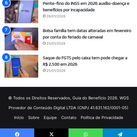
Pente-fino do INSS em 2026 auxílio-doença e
benefícios por incapacidade
26/01/2026
Bolsa família tem datas alteradas em fevereiro
por conta do feriado de carnaval
25/01/2026
Saque do FGTS pelo caixa tem pode chegar a
R$ 2.500 em 2026
25/01/2026
© Todos os Direitos Reservados, Guia do Benefício 2026. WGS
Provedor de Conteúdo Digital LTDA (CNPJ 41.631.162/0001-05)
Início
Sobre
Equipe
Contato
Política de Privacidade