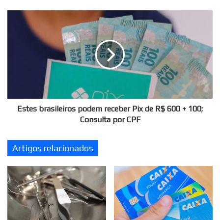
Confira
Estes
brasileiros
podem
receber
Pix
de
R$
600
+
100;
Estes brasileiros podem receber Pix de R$ 600 + 100;
Consulta
Consulta por CPF
por
CPF
Artigos relacionados