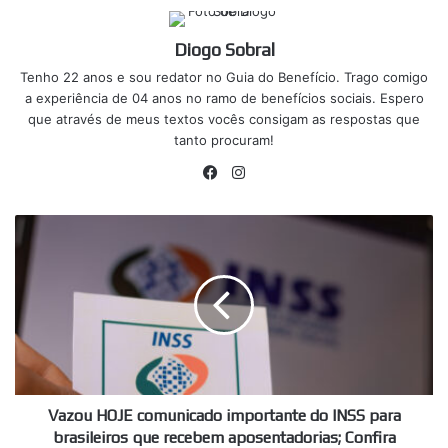
Diogo Sobral
Tenho 22 anos e sou redator no Guia do Benefício. Trago comigo
a experiência de 04 anos no ramo de benefícios sociais. Espero
que através de meus textos vocês consigam as respostas que
tanto procuram!
Facebook
Instagram
Vazou
HOJE
comunicado
importante
do
INSS
para
brasileiros
que
recebem
Vazou HOJE comunicado importante do INSS para
aposentadorias;
brasileiros que recebem aposentadorias; Confira