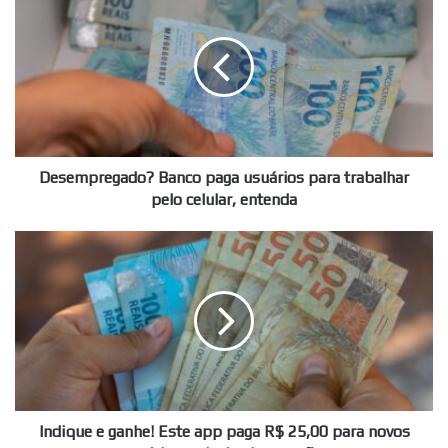
Banco
paga
usuários
para
trabalhar
pelo
celular,
entenda
Desempregado? Banco paga usuários para trabalhar
pelo celular, entenda
Indique
e
ganhe!
Este
app
paga
R$
25,00
para
novos
Indique e ganhe! Este app paga R$ 25,00 para novos