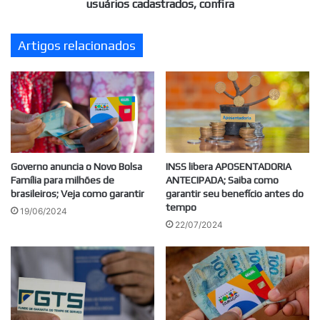
usuários
usuários cadastrados, confira
cadastrados,
confira
Artigos relacionados
Governo anuncia o Novo Bolsa
INSS libera APOSENTADORIA
Família para milhões de
ANTECIPADA; Saiba como
brasileiros; Veja como garantir
garantir seu benefício antes do
tempo
19/06/2024
22/07/2024