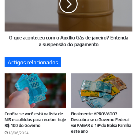
o
Auxílio
Gás
de
janeiro?
Entenda
O que aconteceu com o Auxílio Gás de janeiro? Entenda
a
a suspensão do pagamento
suspensão
do
Artigos relacionados
pagamento
Confira se você está na lista de
Finalmente APROVADO?
NIS escolhidos para receber hoje
Descubra se o Governo Federal
R$ 100 do Governo
vai PAGAR o 13º do Bolsa Família
este ano
18/06/2024