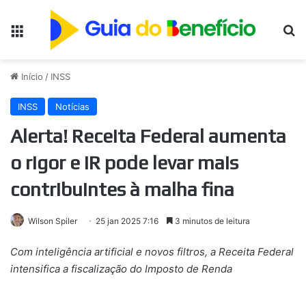
Menu
Pr
Início
/
INSS
INSS
Notícias
Alerta! Receita Federal aumenta
o rigor e IR pode levar mais
contribuintes à malha fina
Wilson Spiler
25 jan 2025 7:16
3 minutos de leitura
Com inteligência artificial e novos filtros, a Receita Federal
intensifica a fiscalização do Imposto de Renda