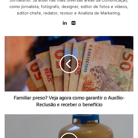
como jornalista, fotógrafo, designer, editor de fotos e vídeos,
editor-chefe, redator, revisor e Analista de Marketing.
Linkedin
Flickr
Familiar
preso?
Veja
agora
como
garantir
o
Auxílio-
Reclusão
e
Familiar preso? Veja agora como garantir o Auxílio-
receber
Reclusão e receber o benefício
o
benefício
O
que
aconteceu
com