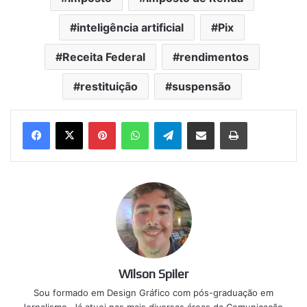
inteligência artificial
Pix
Receita Federal
rendimentos
restituição
suspensão
Pinterest
WhatsApp
Telegram
Compartilhar via e-mail
Imprimir
Wilson Spiler
Sou formado em Design Gráfico com pós-graduação em
Jornalismo. Já atuei nas mais diversas áreas da Comunicação,