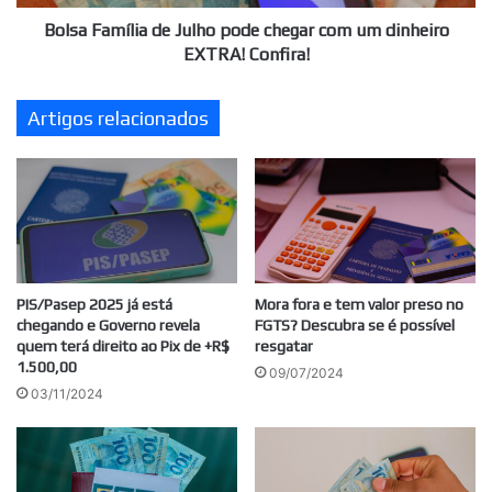
dinheiro
EXTRA!
Bolsa Família de Julho pode chegar com um dinheiro
Confira!
EXTRA! Confira!
Artigos relacionados
PIS/Pasep 2025 já está
Mora fora e tem valor preso no
chegando e Governo revela
FGTS? Descubra se é possível
quem terá direito ao Pix de +R$
resgatar
1.500,00
09/07/2024
03/11/2024