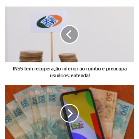
INSS
tem
recuperação
inferior
ao
rombo
e
preocupa
usuários;
entenda!
INSS tem recuperação inferior ao rombo e preocupa
usuários; entenda!
Bolsa
Família
de
Julho
pode
chegar
com
um