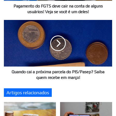
usuários!
Pagamento do FGTS deve cair na conta de alguns
Veja
usuários! Veja se você é um deles!
se
você
Quando
é
cai
um
a
deles!
próxima
parcela
do
PIS/Pasep?
Saiba
quem
recebe
Quando cai a próxima parcela do PIS/Pasep? Saiba
em
quem recebe em março!
março!
Artigos relacionados