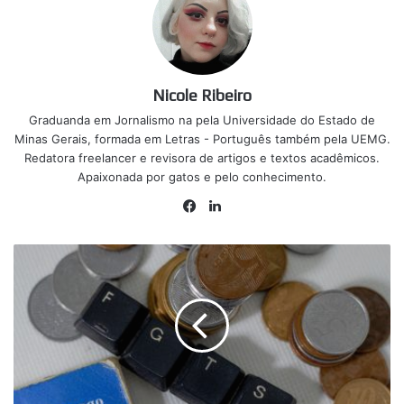
Nicole Ribeiro
Graduanda em Jornalismo na pela Universidade do Estado de
Minas Gerais, formada em Letras - Português também pela UEMG.
Redatora freelancer e revisora de artigos e textos acadêmicos.
Apaixonada por gatos e pelo conhecimento.
Facebook
Linkedin
Pagamento
do
FGTS
deve
cair
na
conta
de
alguns