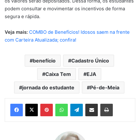
os valores serão depositados. Dessa forma, os estudantes
podem consultar e movimentar os incentivos de forma
segura e rápida.
Veja mais:
COMBO de Benefícios! Idosos saem na frente
com Carteira Atualizada; confira!
benefício
Cadastro Único
Caixa Tem
EJA
jornada do estudante
Pé-de-Meia
Pinterest
WhatsApp
Telegram
Compartilhar via e-mail
Imprimir