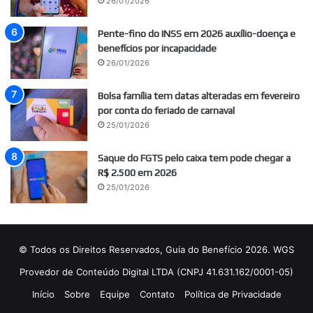
26/01/2026
Pente-fino do INSS em 2026 auxílio-doença e
benefícios por incapacidade
26/01/2026
Bolsa família tem datas alteradas em fevereiro
por conta do feriado de carnaval
25/01/2026
Saque do FGTS pelo caixa tem pode chegar a
R$ 2.500 em 2026
25/01/2026
© Todos os Direitos Reservados, Guia do Benefício 2026. WGS
Provedor de Conteúdo Digital LTDA (CNPJ 41.631.162/0001-05)
Início
Sobre
Equipe
Contato
Política de Privacidade