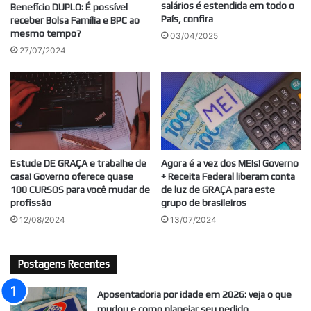
salários é estendida em todo o
Benefício DUPLO: É possível
País, confira
receber Bolsa Família e BPC ao
mesmo tempo?
03/04/2025
27/07/2024
Estude DE GRAÇA e trabalhe de
Agora é a vez dos MEIs! Governo
casa! Governo oferece quase
+ Receita Federal liberam conta
100 CURSOS para você mudar de
de luz de GRAÇA para este
profissão
grupo de brasileiros
12/08/2024
13/07/2024
Postagens Recentes
Aposentadoria por idade em 2026: veja o que
mudou e como planejar seu pedido