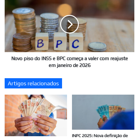
janeiro
piso
do
INSS
e
BPC
começa
a
valer
com
Novo piso do INSS e BPC começa a valer com reajuste
reajuste
em janeiro de 2026
em
janeiro
Artigos relacionados
de
2026
INPC 2025: Nova definição de