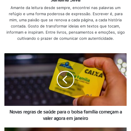
Amante da leitura desde sempre, encontrei nas palavras um
refúgio e uma forma poderosa de expressão. Escrever é, para
mim, uma paixão que se renova a cada página, a cada história
contada. Gosto de transformar ideias em textos que tocam,
informam e inspiram. Entre livros, pensamentos e emoções, sigo
cultivando o prazer de comunicar com autenticidade.
Novas
regras
de
saúde
para
o
bolsa
família
começam
a
Novas regras de saúde para o bolsa família começam a
valer
valer agora em janeiro
agora
em
Novo