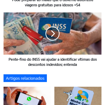
para
viagens gratuitas para idosos +54
idosos
+54
Pente-
fino
do
INSS
vai
ajudar
a
identificar
vítimas
dos
Pente-fino do INSS vai ajudar a identificar vítimas dos
descontos
descontos indevidos; entenda
indevidos;
entenda
Artigos relacionados