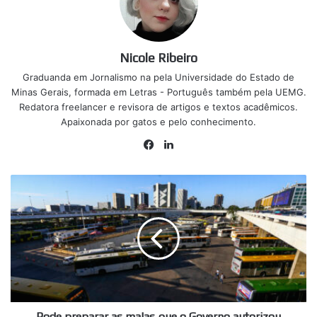
Nicole Ribeiro
Graduanda em Jornalismo na pela Universidade do Estado de
Minas Gerais, formada em Letras - Português também pela UEMG.
Redatora freelancer e revisora de artigos e textos acadêmicos.
Apaixonada por gatos e pelo conhecimento.
Facebook
Linkedin
Pode
preparar
as
malas
que
o
Governo
autorizou
viagens
gratuitas
Pode preparar as malas que o Governo autorizou