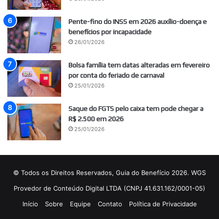
Pente-fino do INSS em 2026 auxílio-doença e
benefícios por incapacidade
26/01/2026
Bolsa família tem datas alteradas em fevereiro
por conta do feriado de carnaval
25/01/2026
Saque do FGTS pelo caixa tem pode chegar a
R$ 2.500 em 2026
25/01/2026
© Todos os Direitos Reservados, Guia do Benefício 2026. WGS
Provedor de Conteúdo Digital LTDA (CNPJ 41.631.162/0001-05)
Início
Sobre
Equipe
Contato
Política de Privacidade