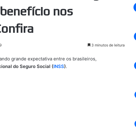
benefício nos
onfira
9
3 minutos de leitura
ndo grande expectativa entre os brasileiros,
cional do Seguro Social (
INSS
)
.