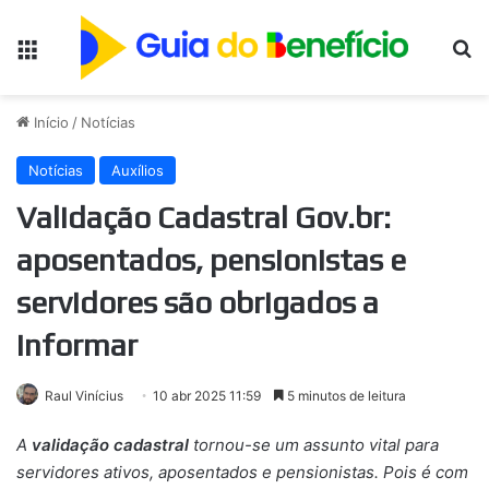
Menu
Pr
Início
/
Notícias
Notícias
Auxílios
Validação Cadastral Gov.br:
aposentados, pensionistas e
servidores são obrigados a
informar
Raul Vinícius
10 abr 2025 11:59
5 minutos de leitura
A
validação cadastral
tornou-se um assunto vital para
servidores ativos, aposentados e pensionistas. Pois é com