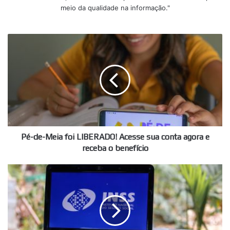
meio da qualidade na informação."
Pé-
de-
Meia
foi
LIBERADO!
Acesse
sua
conta
agora
e
Pé-de-Meia foi LIBERADO! Acesse sua conta agora e
receba
receba o benefício
o
benefício
Usuários
do
INSS
2025
são
PREJUDICADOS!