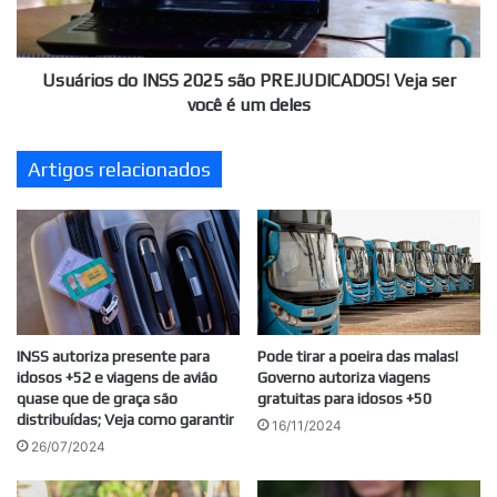
Veja
ser
você
é
Usuários do INSS 2025 são PREJUDICADOS! Veja ser
um
você é um deles
deles
Artigos relacionados
INSS autoriza presente para
Pode tirar a poeira das malas!
idosos +52 e viagens de avião
Governo autoriza viagens
quase que de graça são
gratuitas para idosos +50
distribuídas; Veja como garantir
16/11/2024
26/07/2024