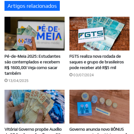
Artigos relacionados
maio
Pé-de-Meia 2025: Estudantes
FGTS realiza nova rodada de
são contemplados e recebem
saques e grupo de brasileiros
R$ 1600,00! Veja como sacar
pode receber até R$5 mil
também
03/07/2024
13/04/2025
Vitória! Governo propõe Auxílio
Governo anuncia novo BÔNUS