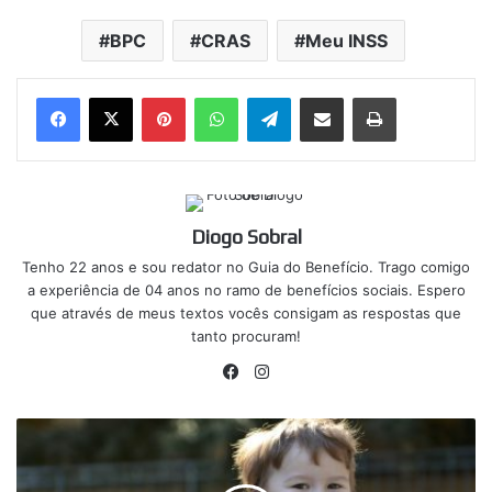
BPC
CRAS
Meu INSS
Pinterest
WhatsApp
Telegram
Compartilhar via e-mail
Imprimir
Diogo Sobral
Tenho 22 anos e sou redator no Guia do Benefício. Trago comigo
a experiência de 04 anos no ramo de benefícios sociais. Espero
que através de meus textos vocês consigam as respostas que
tanto procuram!
Facebook
Instagram
Criança
autista
com