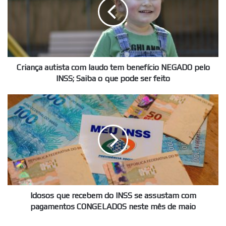
laudo
tem
benefício
NEGADO
pelo
INSS;
Saiba
Criança autista com laudo tem benefício NEGADO pelo
o
INSS; Saiba o que pode ser feito
que
pode
Idosos
ser
que
feito
recebem
do
INSS
se
assustam
com
pagamentos
CONGELADOS
Idosos que recebem do INSS se assustam com
neste
pagamentos CONGELADOS neste mês de maio
mês
de