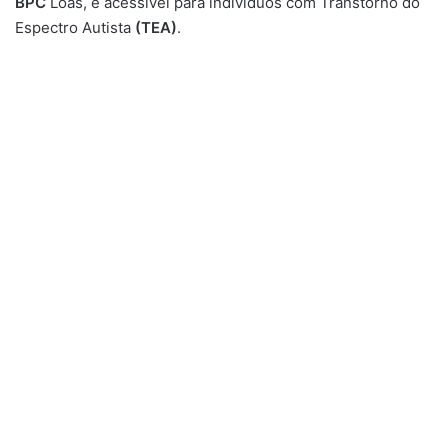
BPC
Loas, é acessível para indivíduos com Transtorno do
Espectro Autista
(TEA)
.