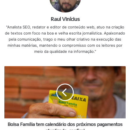
Raul Vinícius
"Analista SEO, redator e editor de conteúdo web, atuo na criação
de textos com foco na boa e velha escrita jornalística. Apaixonado
pela comunicação, trago o meu olhar criativo na execução das
minhas matérias, mantendo o compromisso com os leitores por
meio da qualidade na informação."
Bolsa
Família
tem
calendário
dos
próximos
pagamentos
atualizado,
confira!
Bolsa Família tem calendário dos próximos pagamentos