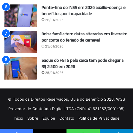
Pente-fino do INSS em 2026 auxílio-doença e
benefícios por incapacidade
26/01/2026
Bolsa família tem datas alteradas em fevereiro
por conta do feriado de carnaval
25/01/2026
Saque do FGTS pelo caixa tem pode chegar a
R$ 2.500 em 2026
25/01/2026
© Todos os Direitos Reservados, Guia do Benefício 2026. WGS
Provedor de Conteúdo Digital LTDA (CNPJ 41.631.162/0001-05)
Início
Sobre
Equipe
Contato
Política de Privacidade