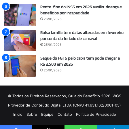
Pente-fino do INSS em 2026 auxílio-doença e
benefícios por incapacidade
26/01/2026
Bolsa família tem datas alteradas em fevereiro
por conta do feriado de carnaval
25/01/2026
Saque do FGTS pelo caixa tem pode chegar a
R$ 2.500 em 2026
25/01/2026
© Todos os Direitos Reservados, Guia do Benefício 2026. WGS
Provedor de Conteúdo Digital LTDA (CNPJ 41.631.162/0001-05)
Início
Sobre
Equipe
Contato
Política de Privacidade