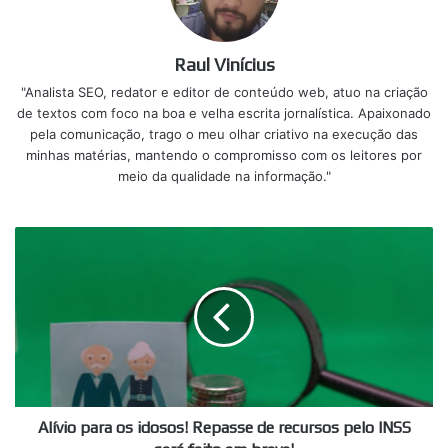
Raul Vinícius
"Analista SEO, redator e editor de conteúdo web, atuo na criação
de textos com foco na boa e velha escrita jornalística. Apaixonado
pela comunicação, trago o meu olhar criativo na execução das
minhas matérias, mantendo o compromisso com os leitores por
meio da qualidade na informação."
Alívio
para
os
idosos!
Repasse
de
recursos
pelo
INSS
será
Alívio para os idosos! Repasse de recursos pelo INSS
feito