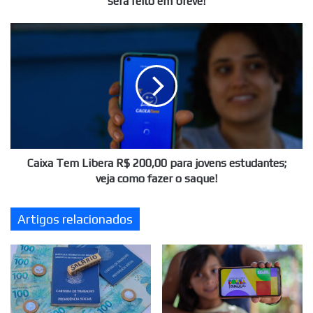
será feito em breve!
em
breve!
Caixa
Tem
Libera
R$
200,00
para
jovens
estudantes;
veja
como
Caixa Tem Libera R$ 200,00 para jovens estudantes;
fazer
veja como fazer o saque!
o
saque!
Artigos relacionados