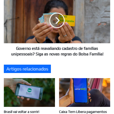
está
reavaliando
cadastro
de
famílias
unipessoais?
Siga
as
novas
Governo está reavaliando cadastro de famílias
regras
unipessoais? Siga as novas regras do Bolsa Família!
do
Bolsa
Artigos relacionados
Família!
Brasil vai voltar a sorrir!
Caixa Tem Libera pagamentos