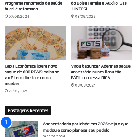
Programa renomado de saúde
do Bolsa Família e Auxílio-Gás
bucal é retomado
JUNTOS!
07/08/2024
08/05/2025
Caixa Econômica libera novo
Virou bagunça? Aderir ao saque-
saque de 600 REAIS: saiba se
aniversário nunca ficou tão
você tem direito e como
FÁCIL com essa DICA
receber
03/08/2024
21/01/2025
Postagens Recentes
Aposentadoria por idade em 2026: veja o que
mudou e como planejar seu pedido
27/01/2026