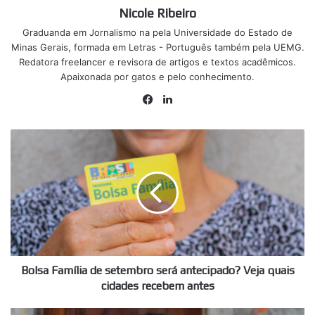
Nicole Ribeiro
Graduanda em Jornalismo na pela Universidade do Estado de
Minas Gerais, formada em Letras - Português também pela UEMG.
Redatora freelancer e revisora de artigos e textos acadêmicos.
Apaixonada por gatos e pelo conhecimento.
Facebook
Linkedin
Bolsa
Família
de
setembro
será
antecipado?
Veja
quais
cidades
recebem
Bolsa Família de setembro será antecipado? Veja quais
antes
cidades recebem antes
Governo