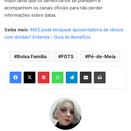
importante que os beneficiários se planejem e
acompanhem os canais oficiais para não perder
informações sobre datas.
Saiba mais:
INSS pode bloquear aposentadoria de idosos
com dívidas? Entenda – Guia do Benefício
Bolsa Família
FGTS
Pé-de-Meia
Pinterest
WhatsApp
Telegram
Compartilhar via e-mail
Imprimir