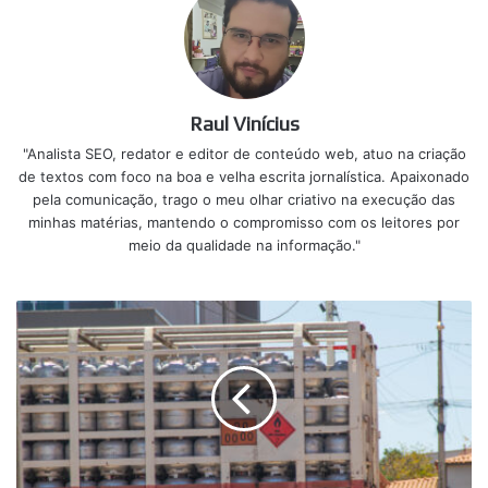
Raul Vinícius
"Analista SEO, redator e editor de conteúdo web, atuo na criação
de textos com foco na boa e velha escrita jornalística. Apaixonado
pela comunicação, trago o meu olhar criativo na execução das
minhas matérias, mantendo o compromisso com os leitores por
meio da qualidade na informação."
Mais
uma
regra
pode
implicar
no
Auxílio-
Gás