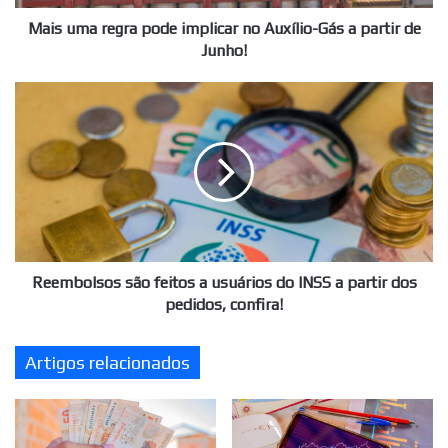
a
partir
Mais uma regra pode implicar no Auxílio-Gás a partir de
de
Junho!
Junho!
Reembolsos
são
feitos
a
usuários
do
INSS
a
partir
dos
Reembolsos são feitos a usuários do INSS a partir dos
pedidos,
pedidos, confira!
confira!
Artigos relacionados