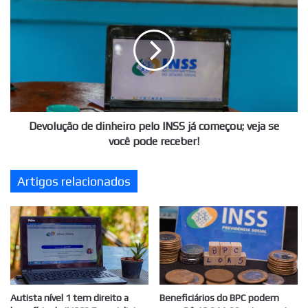
de
dinheiro
pelo
INSS
já
começou;
veja
se
você
Devolução de dinheiro pelo INSS já começou; veja se
pode
você pode receber!
receber!
Artigos relacionados
Autista nível 1 tem direito a
Beneficiários do BPC podem