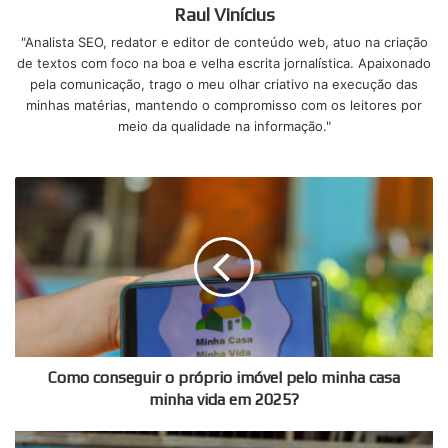
Raul Vinícius
"Analista SEO, redator e editor de conteúdo web, atuo na criação
de textos com foco na boa e velha escrita jornalística. Apaixonado
pela comunicação, trago o meu olhar criativo na execução das
minhas matérias, mantendo o compromisso com os leitores por
meio da qualidade na informação."
Como
conseguir
o
próprio
imóvel
pelo
minha
casa
minha
vida
Como conseguir o próprio imóvel pelo minha casa
em
minha vida em 2025?
2025?
Devolução