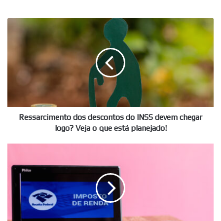
Ressarcimento
dos
descontos
do
INSS
devem
chegar
logo?
Veja
o
Ressarcimento dos descontos do INSS devem chegar
que
logo? Veja o que está planejado!
está
planejado!
Restituição
do
Imposto
de
Renda
2025:
Veja
como