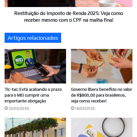
receber
mesmo
Restituição do Imposto de Renda 2025: Veja como
com
receber mesmo com o CPF na malha fina!
o
CPF
Artigos relacionados
na
malha
fina!
Tic-tac: Está acabando o prazo
Governo libera benefício no valor
para o MEI cumprir uma
de R$800,00 para brasileiros,
importante obrigação
veja como receber!
22/05/2024
19/05/2025