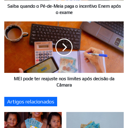
Enem
Saiba quando o Pé-de-Meia paga o incentivo Enem após
após
o exame
o
exame
MEI
pode
ter
reajuste
nos
limites
após
decisão
da
Câmara
MEI pode ter reajuste nos limites após decisão da
Câmara
Artigos relacionados