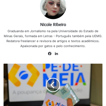
Nicole Ribeiro
Graduanda em Jornalismo na pela Universidade do Estado de
Minas Gerais, formada em Letras - Português também pela UEMG.
Redatora freelancer e revisora de artigos e textos acadêmicos.
Apaixonada por gatos e pelo conhecimento.
Facebook
Linkedin
Saiba
quando
o
Pé-
de-
Meia
paga
o
incentivo