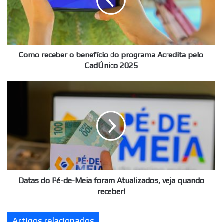
do
programa
Acredita
pelo
CadÚnico
2025
Como receber o benefício do programa Acredita pelo
CadÚnico 2025
Datas
do
Pé-
de-
Meia
foram
Atualizados,
veja
quando
receber!
Datas do Pé-de-Meia foram Atualizados, veja quando
receber!
Artigos relacionados