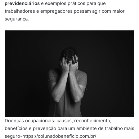
previdenciários
e exemplos práticos para que
trabalhadores e empregadores possam agir com maior
segurança.
Doenças ocupacionais: causas, reconhecimento,
benefícios e prevenção para um ambiente de trabalho mais
seguro-https://colunadobeneficio.com.br/