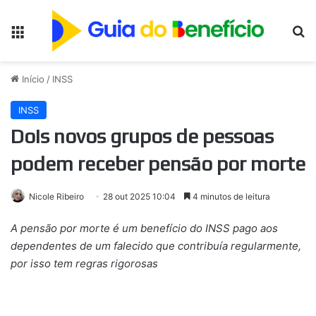
Menu
Pr
Início
/
INSS
INSS
Dois novos grupos de pessoas
podem receber pensão por morte
Nicole Ribeiro
28 out 2025 10:04
4 minutos de leitura
A pensão por morte é um benefício do INSS pago aos
dependentes de um falecido que contribuía regularmente,
por isso tem regras rigorosas