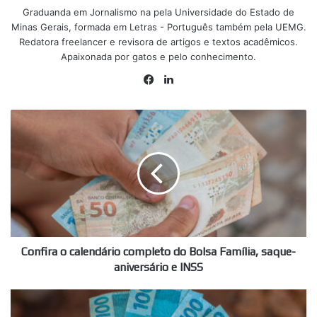
Graduanda em Jornalismo na pela Universidade do Estado de
Minas Gerais, formada em Letras - Português também pela UEMG.
Redatora freelancer e revisora de artigos e textos acadêmicos.
Apaixonada por gatos e pelo conhecimento.
Facebook
Linkedin
Confira
o
calendário
completo
do
Bolsa
Família,
saque-
aniversário
e
Confira o calendário completo do Bolsa Família, saque-
INSS
aniversário e INSS
Aposentados
podem