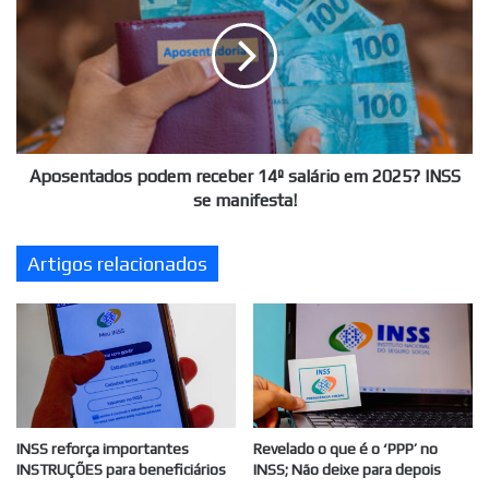
receber
14º
salário
em
2025?
INSS
se
manifesta!
Aposentados podem receber 14º salário em 2025? INSS
se manifesta!
Artigos relacionados
INSS reforça importantes
Revelado o que é o ‘PPP’ no
INSTRUÇÕES para beneficiários
INSS; Não deixe para depois