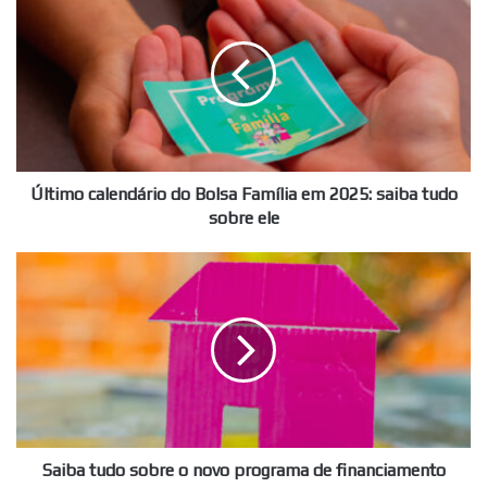
calendário
do
Bolsa
Família
em
2025:
saiba
tudo
sobre
Último calendário do Bolsa Família em 2025: saiba tudo
ele
sobre ele
Saiba
tudo
sobre
o
novo
programa
de
financiamento
habitacional
do
Saiba tudo sobre o novo programa de financiamento