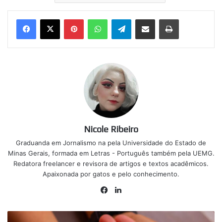
Pinterest
WhatsApp
Telegram
Compartilhar via e-mail
Imprimir
Nicole Ribeiro
Graduanda em Jornalismo na pela Universidade do Estado de
Minas Gerais, formada em Letras - Português também pela UEMG.
Redatora freelancer e revisora de artigos e textos acadêmicos.
Apaixonada por gatos e pelo conhecimento.
Facebook
Linkedin
Último