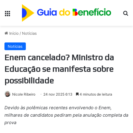
Menu
Pr
Início
/
Notícias
Notícias
Enem cancelado? Ministro da
Educação se manifesta sobre
possibilidade
Nicole Ribeiro
24 nov 2025 6:13
4 minutos de leitura
Devido às polêmicas recentes envolvendo o Enem,
milhares de candidatos pediram pela anulação completa da
prova