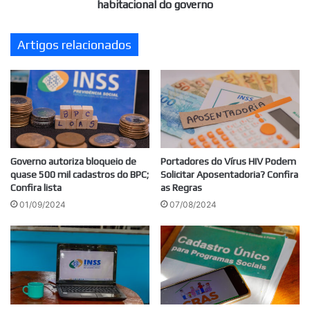
governo
habitacional do governo
Artigos relacionados
Governo autoriza bloqueio de
Portadores do Vírus HIV Podem
quase 500 mil cadastros do BPC;
Solicitar Aposentadoria? Confira
Confira lista
as Regras
01/09/2024
07/08/2024