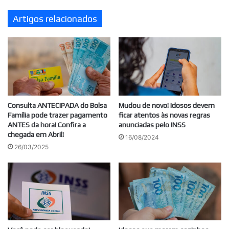
ser
Artigos relacionados
PAGO!
Consulta ANTECIPADA do Bolsa
Mudou de novo! Idosos devem
Família pode trazer pagamento
ficar atentos às novas regras
ANTES da hora! Confira a
anunciadas pelo INSS
chegada em Abril!
16/08/2024
26/03/2025