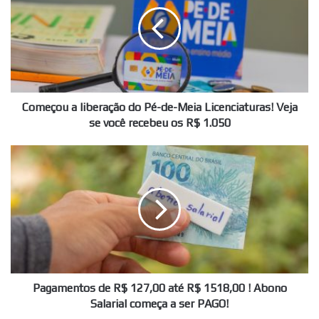
liberação
do
Pé-
de-
Meia
Licenciaturas!
Veja
se
Começou a liberação do Pé-de-Meia Licenciaturas! Veja
você
se você recebeu os R$ 1.050
recebeu
os
Pagamentos
R$
de
1.050
R$
127,00
até
R$
1518,00
!
Abono
Salarial
Pagamentos de R$ 127,00 até R$ 1518,00 ! Abono
começa
Salarial começa a ser PAGO!
a