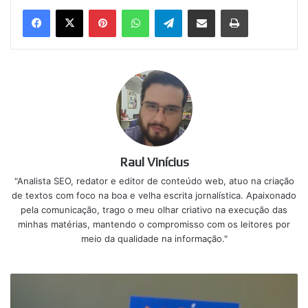
Pinterest
WhatsApp
Telegram
Compartilhar via e-mail
Imprimir
Raul Vinícius
"Analista SEO, redator e editor de conteúdo web, atuo na criação
de textos com foco na boa e velha escrita jornalística. Apaixonado
pela comunicação, trago o meu olhar criativo na execução das
minhas matérias, mantendo o compromisso com os leitores por
meio da qualidade na informação."
Começou
a