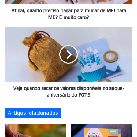
para
ME?
Afinal, quanto preciso pagar para mudar de MEI para
É
ME? É muito caro?
muito
caro?
Veja
quando
sacar
os
valores
disponíveis
no
saque-
aniversário
do
Veja quando sacar os valores disponíveis no saque-
FGTS
aniversário do FGTS
Artigos relacionados