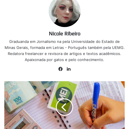
Nicole Ribeiro
Graduanda em Jornalismo na pela Universidade do Estado de
Minas Gerais, formada em Letras - Português também pela UEMG.
Redatora freelancer e revisora de artigos e textos acadêmicos.
Apaixonada por gatos e pelo conhecimento.
Facebook
Linkedin
Afinal,
quanto
preciso
pagar
para
mudar
de
MEI