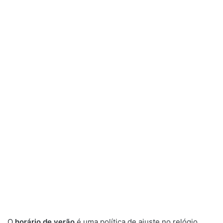
O
horário de verão
é uma política de ajuste no relógio