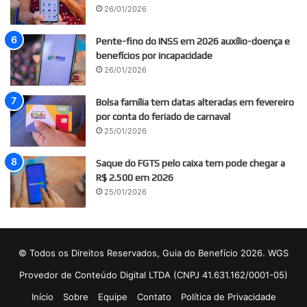
26/01/2026
Pente-fino do INSS em 2026 auxílio-doença e
benefícios por incapacidade
26/01/2026
Bolsa família tem datas alteradas em fevereiro
por conta do feriado de carnaval
25/01/2026
Saque do FGTS pelo caixa tem pode chegar a
R$ 2.500 em 2026
25/01/2026
© Todos os Direitos Reservados, Guia do Benefício 2026. WGS
Provedor de Conteúdo Digital LTDA (CNPJ 41.631.162/0001-05)
Início
Sobre
Equipe
Contato
Política de Privacidade