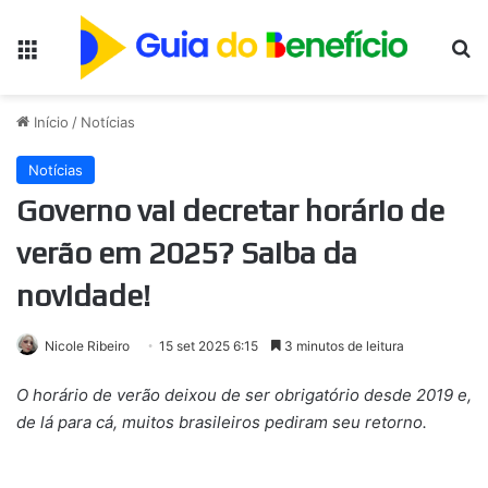
Menu
Pr
Início
/
Notícias
Notícias
Governo vai decretar horário de
verão em 2025? Saiba da
novidade!
Nicole Ribeiro
15 set 2025 6:15
3 minutos de leitura
O horário de verão deixou de ser obrigatório desde 2019 e,
de lá para cá, muitos brasileiros pediram seu retorno.