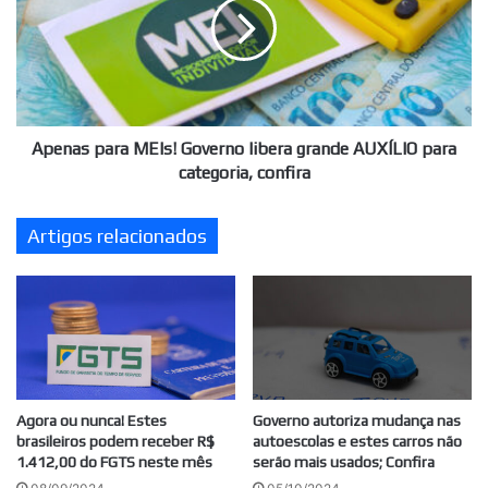
Governo
libera
grande
AUXÍLIO
para
categoria,
confira
Apenas para MEIs! Governo libera grande AUXÍLIO para
categoria, confira
Artigos relacionados
Agora ou nunca! Estes
Governo autoriza mudança nas
brasileiros podem receber R$
autoescolas e estes carros não
1.412,00 do FGTS neste mês
serão mais usados; Confira