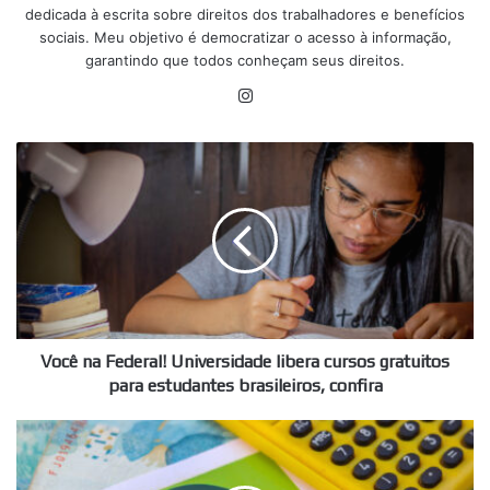
dedicada à escrita sobre direitos dos trabalhadores e benefícios
sociais. Meu objetivo é democratizar o acesso à informação,
garantindo que todos conheçam seus direitos.
Instagram
Você
na
Federal!
Universidade
libera
cursos
gratuitos
para
estudantes
brasileiros,
Você na Federal! Universidade libera cursos gratuitos
confira
para estudantes brasileiros, confira
Apenas
para
MEIs!