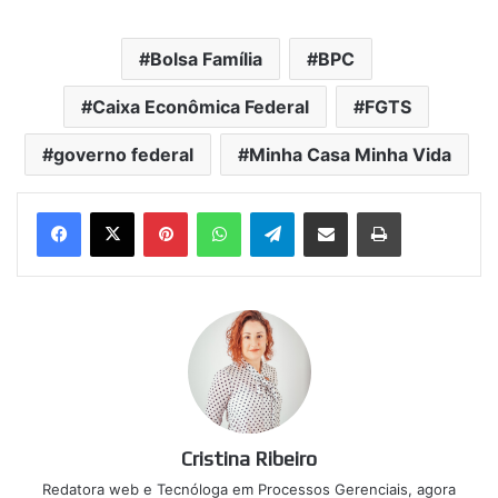
Bolsa Família
BPC
Caixa Econômica Federal
FGTS
governo federal
Minha Casa Minha Vida
Pinterest
WhatsApp
Telegram
Compartilhar via e-mail
Imprimir
Cristina Ribeiro
Redatora web e Tecnóloga em Processos Gerenciais, agora