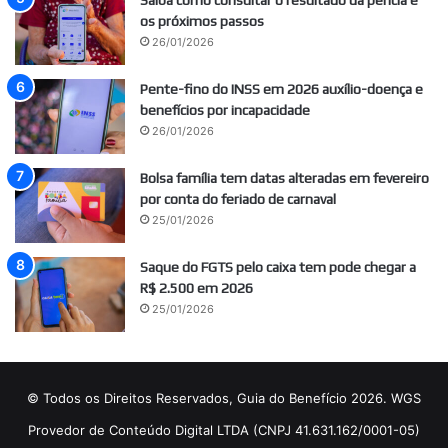
Saiba como consultar o resultado da perícia e
os próximos passos
26/01/2026
Pente-fino do INSS em 2026 auxílio-doença e
benefícios por incapacidade
26/01/2026
Bolsa família tem datas alteradas em fevereiro
por conta do feriado de carnaval
25/01/2026
Saque do FGTS pelo caixa tem pode chegar a
R$ 2.500 em 2026
25/01/2026
© Todos os Direitos Reservados, Guia do Benefício 2026. WGS
Provedor de Conteúdo Digital LTDA (CNPJ 41.631.162/0001-05)