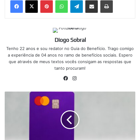
Diogo Sobral
Tenho 22 anos e sou redator no Guia do Benefício. Trago comigo
a experiência de 04 anos no ramo de benefícios sociais. Espero
que através de meus textos vocês consigam as respostas que
tanto procuram!
Facebook
Instagram
Nubank
emite
alerta
vermelho
para
clientes
e