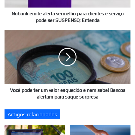
serviço
pode
ser
Nubank emite alerta vermelho para clientes e serviço
SUSPENSO;
pode ser SUSPENSO; Entenda
Entenda
Você
pode
ter
um
valor
esquecido
e
nem
sabe!
Bancos
Você pode ter um valor esquecido e nem sabe! Bancos
alertam
alertam para saque surpresa
para
saque
Artigos relacionados
surpresa