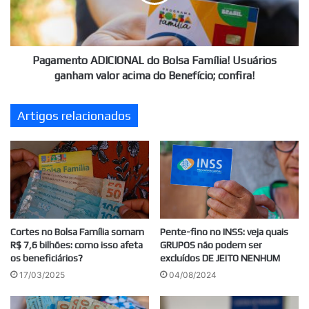
Usuários
ganham
valor
acima
do
Pagamento ADICIONAL do Bolsa Família! Usuários
Benefício;
ganham valor acima do Benefício; confira!
confira!
Artigos relacionados
Cortes no Bolsa Família somam
Pente-fino no INSS: veja quais
R$ 7,6 bilhões: como isso afeta
GRUPOS não podem ser
os beneficiários?
excluídos DE JEITO NENHUM
17/03/2025
04/08/2024