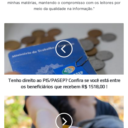
minhas matérias, mantendo o compromisso com os leitores por
meio da qualidade na informação."
Tenho
direito
ao
PIS/PASEP?
Confira
se
você
está
entre
os
Tenho direito ao PIS/PASEP? Confira se você está entre
beneficiários
os beneficiários que recebem R$ 1518,00 !
que
recebem
Pagamento
R$
ADICIONAL
1518,00
do
!
Bolsa
Família!