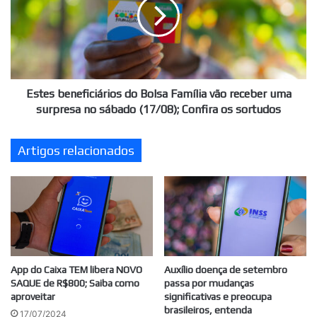
Bolsa
Família
vão
receber
uma
surpresa
no
Estes beneficiários do Bolsa Família vão receber uma
sábado
surpresa no sábado (17/08); Confira os sortudos
(17/08);
Confira
Artigos relacionados
os
sortudos
App do Caixa TEM libera NOVO
Auxílio doença de setembro
SAQUE de R$800; Saiba como
passa por mudanças
aproveitar
significativas e preocupa
brasileiros, entenda
17/07/2024