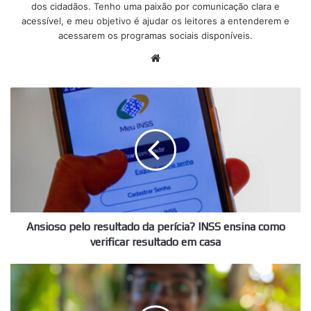
dos cidadãos. Tenho uma paixão por comunicação clara e
acessível, e meu objetivo é ajudar os leitores a entenderem e
acessarem os programas sociais disponíveis.
Website
Ansioso
pelo
resultado
da
perícia?
INSS
ensina
como
verificar
resultado
Ansioso pelo resultado da perícia? INSS ensina como
em
verificar resultado em casa
casa
Estes
beneficiários
do