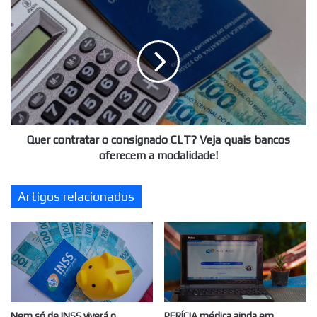
Quer
contratar
o
consignado
CLT?
Veja
quais
bancos
oferecem
a
Quer contratar o consignado CLT? Veja quais bancos
modalidade!
oferecem a modalidade!
Artigos relacionados
Nem só de INSS viverá o
PERÍCIA médica ainda em