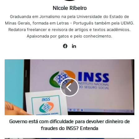
Nicole Ribeiro
Graduanda em Jornalismo na pela Universidade do Estado de
Minas Gerais, formada em Letras - Português também pela UEMG.
Redatora freelancer e revisora de artigos e textos acadêmicos.
Apaixonada por gatos e pelo conhecimento.
Facebook
Linkedin
Governo
está
com
dificuldade
para
devolver
dinheiro
de
fraudes
do
Governo está com dificuldade para devolver dinheiro de
INSS?
fraudes do INSS? Entenda
Entenda