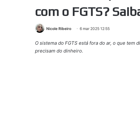
com o FGTS? Saiba
Nicole Ribeiro
6 mar 2025 12:55
O sistema do FGTS está fora do ar, o que tem d
precisam do dinheiro.