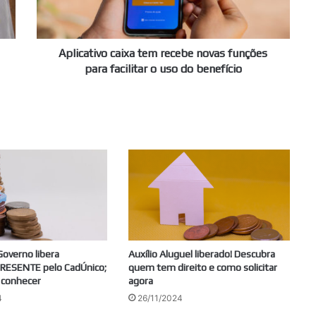
para
facilitar
o
uso
Aplicativo caixa tem recebe novas funções
do
para facilitar o uso do benefício
benefício
overno libera
Auxílio Aluguel liberado! Descubra
PRESENTE pelo CadÚnico;
quem tem direito e como solicitar
a conhecer
agora
4
26/11/2024