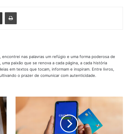
est
Compartilhar via e-mail
Imprimir
, encontrei nas palavras um refúgio e uma forma poderosa de
 uma paixão que se renova a cada página, a cada história
eias em textos que tocam, informam e inspiram. Entre livros,
ltivando o prazer de comunicar com autenticidade.
Aplicativo
caixa
tem
recebe
novas
funções