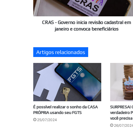
em
janeiro
e
convoca
CRAS - Governo inicia revisão cadastral em
beneficiários
janeiro e convoca beneficiários
Artigos relacionados
É possível realizar o sonho da CASA
SURPRESA! G
PRÓPRIA usando seu FGTS
verdadeiro 
você precis
25/07/2024
26/07/202