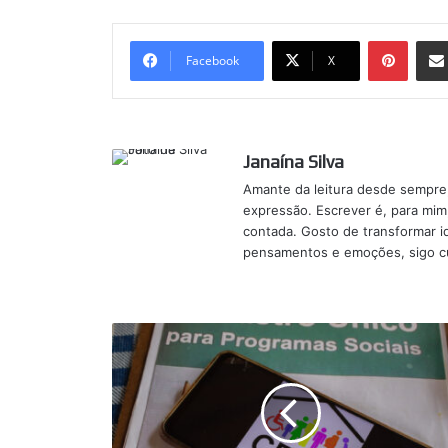
Pinter
Facebook
X
Janaína Silva
Amante da leitura desde sempre
expressão. Escrever é, para mim,
contada. Gosto de transformar id
pensamentos e emoções, sigo cu
CRAS
-
Governo
inicia
revisão
cadastral