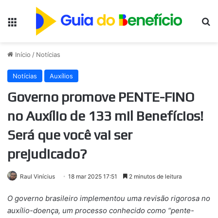
Menu
Pr
Início
/
Notícias
Notícias
Auxílios
Governo promove PENTE-FINO
no Auxílio de 133 mil Benefícios!
Será que você vai ser
prejudicado?
Raul Vinícius
18 mar 2025 17:51
2 minutos de leitura
O governo brasileiro implementou uma revisão rigorosa no
auxílio-doença, um processo conhecido como “pente-