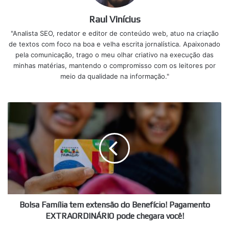
Raul Vinícius
"Analista SEO, redator e editor de conteúdo web, atuo na criação
de textos com foco na boa e velha escrita jornalística. Apaixonado
pela comunicação, trago o meu olhar criativo na execução das
minhas matérias, mantendo o compromisso com os leitores por
meio da qualidade na informação."
Bolsa
Família
tem
extensão
do
Benefício!
Pagamento
EXTRAORDINÁRIO
pode
chegara
Bolsa Família tem extensão do Benefício! Pagamento
você!
EXTRAORDINÁRIO pode chegara você!