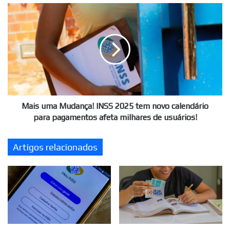
Mais
uma
Mudança!
INSS
2025
tem
novo
calendário
para
pagamentos
Mais uma Mudança! INSS 2025 tem novo calendário
afeta
para pagamentos afeta milhares de usuários!
milhares
de
Artigos relacionados
usuários!