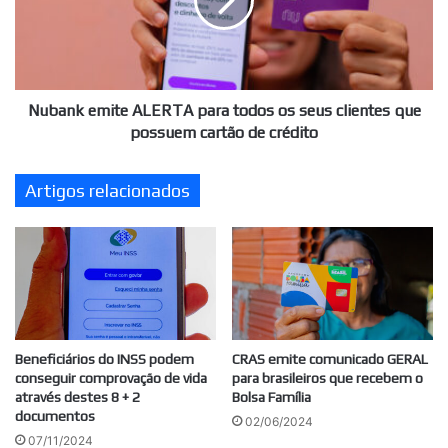
todos
os
seus
clientes
que
possuem
Nubank emite ALERTA para todos os seus clientes que
cartão
possuem cartão de crédito
de
crédito
Artigos relacionados
Beneficiários do INSS podem
CRAS emite comunicado GERAL
conseguir comprovação de vida
para brasileiros que recebem o
através destes 8 + 2
Bolsa Família
documentos
02/06/2024
07/11/2024