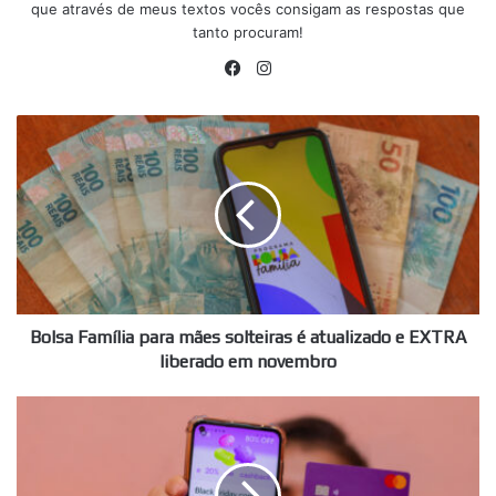
que através de meus textos vocês consigam as respostas que
tanto procuram!
Facebook
Instagram
Bolsa
Família
para
mães
solteiras
é
atualizado
e
EXTRA
liberado
Bolsa Família para mães solteiras é atualizado e EXTRA
em
liberado em novembro
novembro
Nubank
emite
ALERTA
para