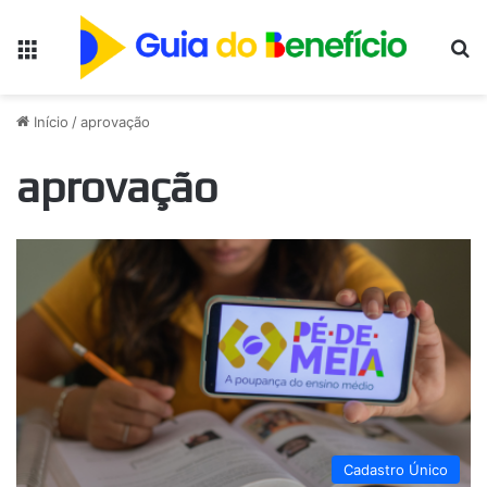
Menu
Pr
Início
/
aprovação
aprovação
Cadastro Único