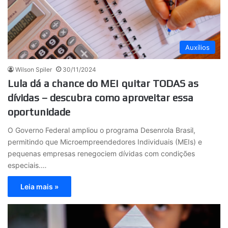
Auxílios
Wilson Spiler
30/11/2024
Lula dá a chance do MEI quitar TODAS as
dívidas – descubra como aproveitar essa
oportunidade
O Governo Federal ampliou o programa Desenrola Brasil,
permitindo que Microempreendedores Individuais (MEIs) e
pequenas empresas renegociem dívidas com condições
especiais.…
Leia mais »