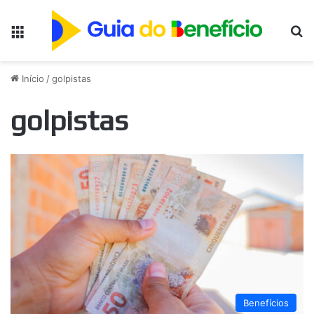
Menu
Pr
Início
/
golpistas
golpistas
Benefícios