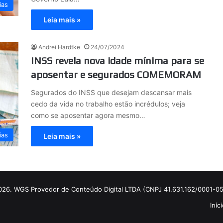
ias
Leia mais »
Andrei Hardtke
24/07/2024
INSS revela nova idade mínima para se
aposentar e segurados COMEMORAM
Segurados do INSS que desejam descansar mais
cedo da vida no trabalho estão incrédulos; veja
como se aposentar agora mesmo…
ias
Leia mais »
2026. WGS Provedor de Conteúdo Digital LTDA (CNPJ 41.631.162/0001-05
Iníc