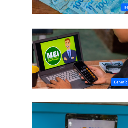
I
Benefíc