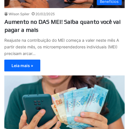
Benefícios
Wilson Spiler
20/02/2025
Aumento no DAS MEI! Saiba quanto você vai
pagar a mais
Reajuste na contribuição do MEI começa a valer neste mês A
partir deste mês, os microempreendedores individuais (MEI)
precisam arcar…
Leia mais »