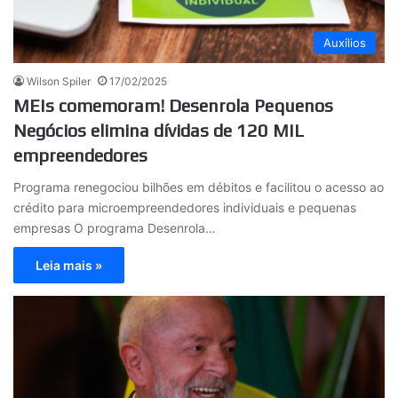
Auxílios
Wilson Spiler
17/02/2025
MEIs comemoram! Desenrola Pequenos
Negócios elimina dívidas de 120 MIL
empreendedores
Programa renegociou bilhões em débitos e facilitou o acesso ao
crédito para microempreendedores individuais e pequenas
empresas O programa Desenrola…
Leia mais »