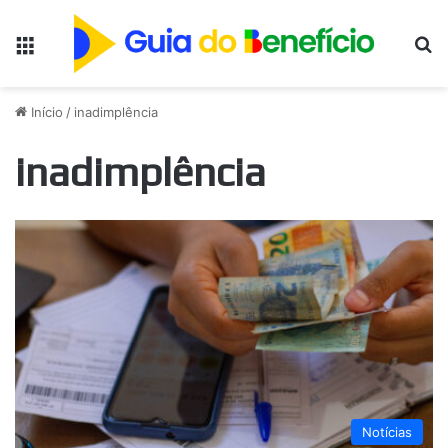
Menu
Pr
Início
/
inadimplência
inadimplência
Notícias