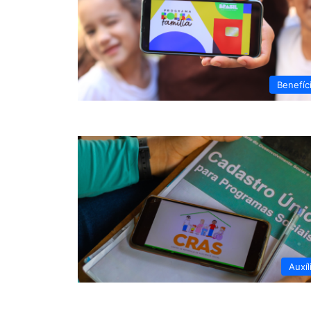
Benefíc
Auxíl