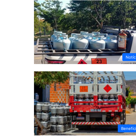
Notíc
Benefíc