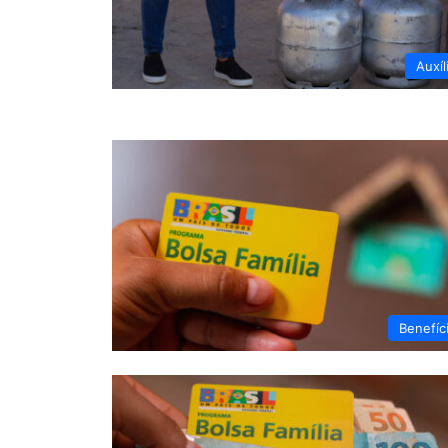
Auxíl
Benefíc