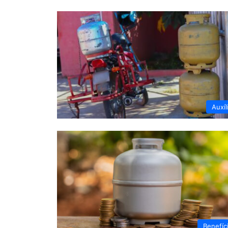
Auxíl
Benefíc