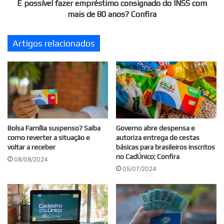
de
É possível fazer empréstimo consignado do INSS com
80
mais de 80 anos? Confira
anos?
Confira
Artigos relacionados
Bolsa Família suspenso? Saiba
Governo abre despensa e
como reverter a situação e
autoriza entrega de cestas
voltar a receber
básicas para brasileiros inscritos
no CadÚnico; Confira
08/08/2024
05/07/2024