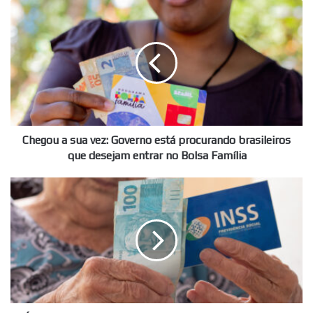
Chegou
a
sua
vez:
Governo
está
procurando
brasileiros
que
desejam
Chegou a sua vez: Governo está procurando brasileiros
entrar
que desejam entrar no Bolsa Família
no
Bolsa
É
Família
possível
fazer
empréstimo
consignado
do
INSS
com
mais