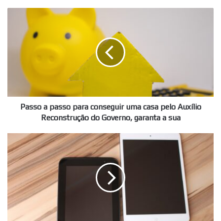
Passo
a
passo
para
conseguir
uma
casa
pelo
Auxílio
Reconstrução
Passo a passo para conseguir uma casa pelo Auxílio
do
Reconstrução do Governo, garanta a sua
Governo,
garanta
Governo
a
libera
sua
tablets
com
internet
GRATUITA
para
estudantes
brasileiros,