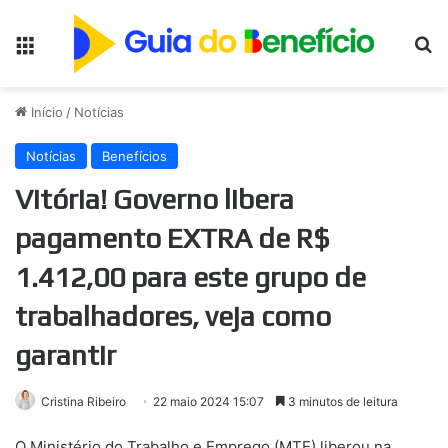
Menu
Pr
Início
/
Notícias
Notícias
Benefícios
Vitória! Governo libera
pagamento EXTRA de R$
1.412,00 para este grupo de
trabalhadores, veja como
garantir
Cristina Ribeiro
22 maio 2024 15:07
3 minutos de leitura
O Ministério do Trabalho e Emprego (MTE) liberou na