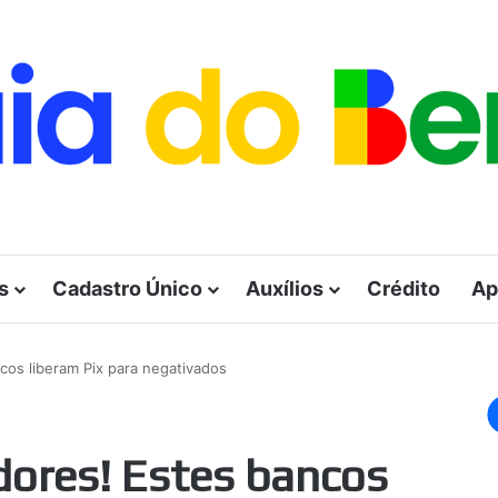
s
Cadastro Único
Auxílios
Crédito
Ap
cos liberam Pix para negativados
dores! Estes bancos