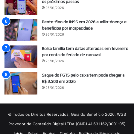
os próximos passos
26/01/2026
Pente-fino do INSS em 2026 auxílio-doença e
benefícios por incapacidade
26/01/2026
Bolsa família tem datas alteradas em fevereiro
por conta do feriado de carnaval
25/01/2026
Saque do FGTS pelo caixa tem pode chegar a
R$ 2.500 em 2026
25/01/2026
© Todos os Direitos Reservados, Guia do Benefício 2026. WGS
Provedor de Conteúdo Digital LTDA (CNPJ 41.631.162/0001-05)
Início
Sobre
Equipe
Contato
Política de Privacidade