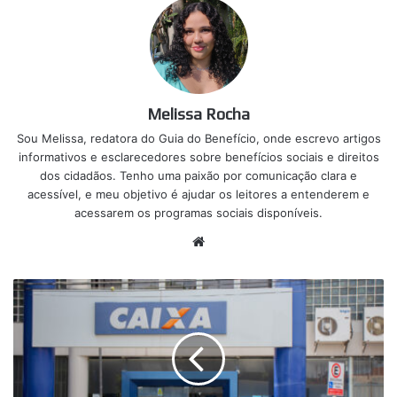
Melissa Rocha
Sou Melissa, redatora do Guia do Benefício, onde escrevo artigos
informativos e esclarecedores sobre benefícios sociais e direitos
dos cidadãos. Tenho uma paixão por comunicação clara e
acessível, e meu objetivo é ajudar os leitores a entenderem e
acessarem os programas sociais disponíveis.
Website
CAIXA
ensina
brasileiros
a
consultarem
seus