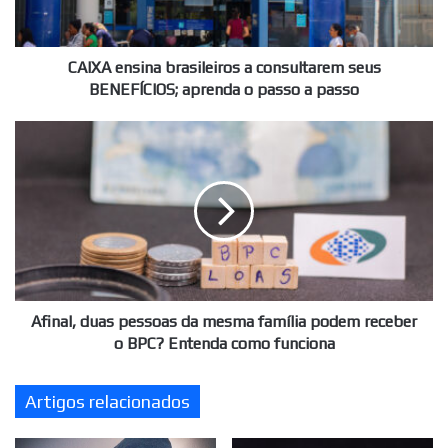
BENEFÍCIOS;
aprenda
o
passo
CAIXA ensina brasileiros a consultarem seus
a
BENEFÍCIOS; aprenda o passo a passo
passo
Afinal,
duas
pessoas
da
mesma
família
podem
receber
o
BPC?
Afinal, duas pessoas da mesma família podem receber
Entenda
o BPC? Entenda como funciona
como
funciona
Artigos relacionados